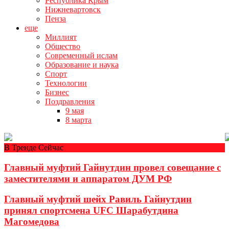
Республика Крым
Нижневартовск
Пенза
еще
Миллият
Общество
Современный ислам
Образование и наука
Спорт
Технологии
Бизнес
Поздравления
9 мая
8 марта
В Тренде Сейчас
Главный муфтий Гайнутдин провел совещание с
заместителями и аппаратом ДУМ РФ
Главный муфтий шейх Равиль Гайнутдин
принял спортсмена UFC Шарабутдина
Магомедова