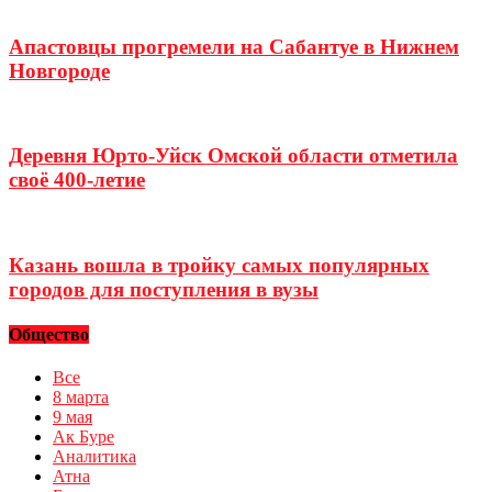
Апастовцы прогремели на Сабантуе в Нижнем
Новгороде
Деревня Юрто-Уйск Омской области отметила
своё 400-летие
Казань вошла в тройку самых популярных
городов для поступления в вузы
Общество
Все
8 марта
9 мая
Ак Буре
Аналитика
Атна