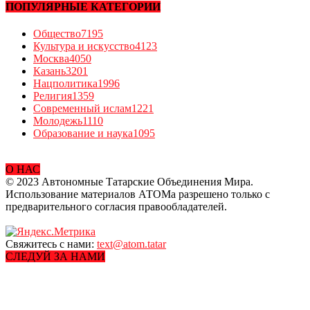
ПОПУЛЯРНЫЕ КАТЕГОРИИ
Общество
7195
Культура и искусство
4123
Москва
4050
Казань
3201
Нацполитика
1996
Религия
1359
Современный ислам
1221
Молодежь
1110
Образование и наука
1095
О НАС
© 2023 Автономные Татарские Объединения Мира.
Использование материалов АТОМа разрешено только с
предварительного согласия правообладателей.
Свяжитесь с нами:
text@atom.tatar
СЛЕДУЙ ЗА НАМИ