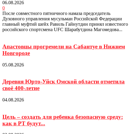
06.08.2026
0
После совместного пятничного намаза председатель
Духовного управления мусульман Российской Федерации
главный муфтий шейх Равиль Гайнутдин принял известного
российского спортсмена UFC Шарабутдина Магомедова...
Апастовцы прогремели на Сабантуе в Нижнем
Новгороде
05.08.2026
Деревня Юрто-Уйск Омской области отметила
своё 400-летие
04.08.2026
Цель – создать для ребенка безопасную среду:
как в РТ будут...