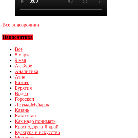
Все видеоролики
Нацполитика
Все
8 марта
9 мая
Ак Буре
Аналитика
Атна
Бизнес
Бурятия
Видео
Гороскоп
Джума-Мубарак
Казань
Казахстан
Как надо понимать
Краснодарский край
Культура и искусство
Миллият